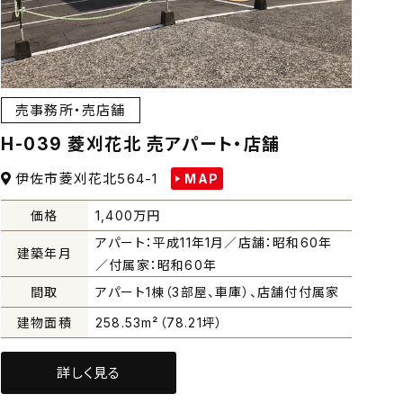
売事務所・売店舗
H-039 菱刈花北 売アパート・店舗
伊佐市菱刈花北564-1
MAP
価格
1,400
万円
アパート：平成11年1月／店舗：昭和60年
建築年月
／付属家：昭和60年
間取
アパート1棟（3部屋、車庫）、店舗付付属家
建物面積
258.53m²（78.21坪）
詳しく見る