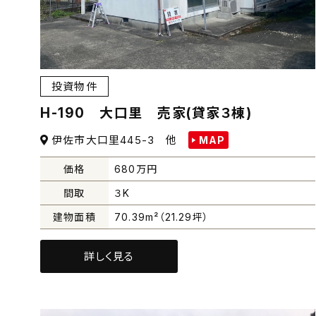
投資物件
H-190 大口里 売家(貸家３棟)
伊佐市大口里445-3 他
MAP
価格
680
万円
間取
３K
建物面積
70.39m²（21.29坪）
詳しく見る