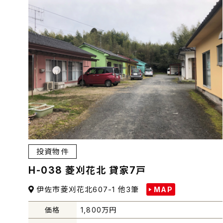
投資物件
H-038 菱刈花北 貸家7戸
伊佐市菱刈花北607-1 他3筆
MAP
価格
1,800
万円