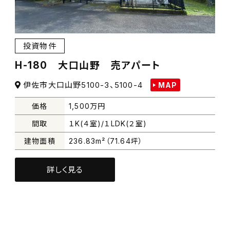
投資物件
H-180 大口山野 売アパート
伊佐市大口山野5100-3、5100-4
MAP
価格
1,500
万円
間取
１K(４室)/１LDK(２室)
建物面積
236.83m²（71.64坪）
詳しく見る