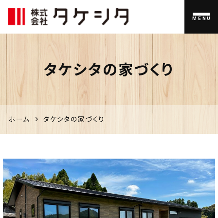
MENU
伊佐市
タケシタの家づくり
の家づく
り、不動
産のこと
ホーム
タケシタの家づくり
なら「タ
ケシタ」