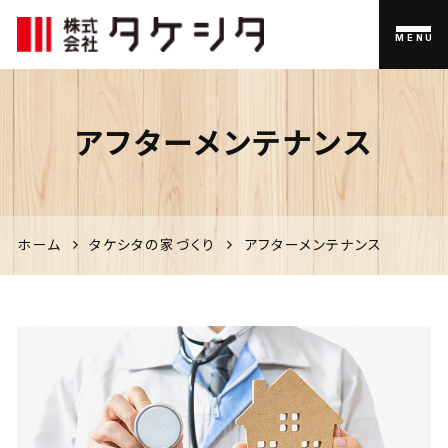
MENU
伊佐市
アフターメンテナンス
の家づく
り、不動
産のこと
ホーム
タケシタの家づくり
アフターメンテナンス
なら「タ
ケシタ」