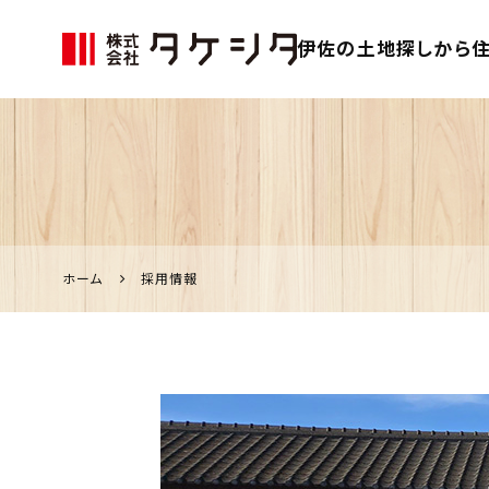
伊佐の土地探しから住
伊佐市の家づく
り、不動産のこ
となら「タケシ
タ」
ホーム
採用情報