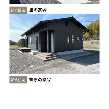
里の家㉖
新築住宅
篠原の家⑩
新築住宅