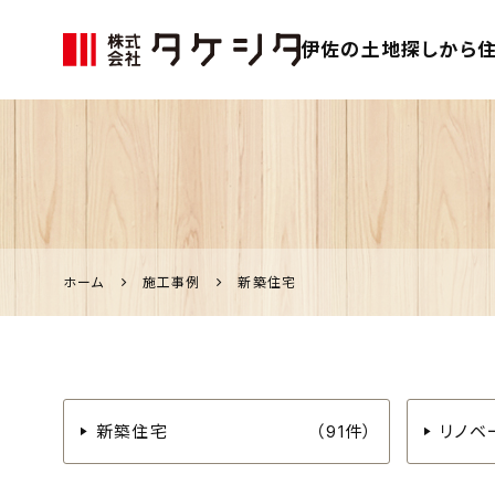
伊佐の土地探しから住
伊佐市の家づく
り、不動産のこ
となら「タケシ
タ」
ホーム
施工事例
新築住宅
新築住宅
（91件）
リノベ