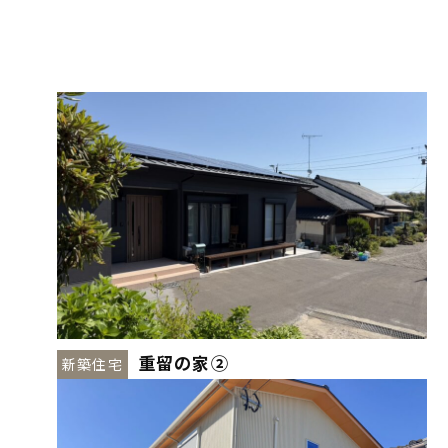
重留の家②
新築住宅