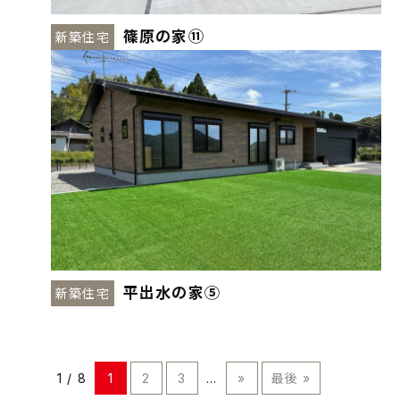
篠原の家⑪
新築住宅
平出水の家⑤
新築住宅
1 / 8
1
2
3
...
»
最後 »