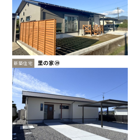
里の家㉙
新築住宅