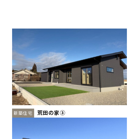
荒田の家➂
新築住宅