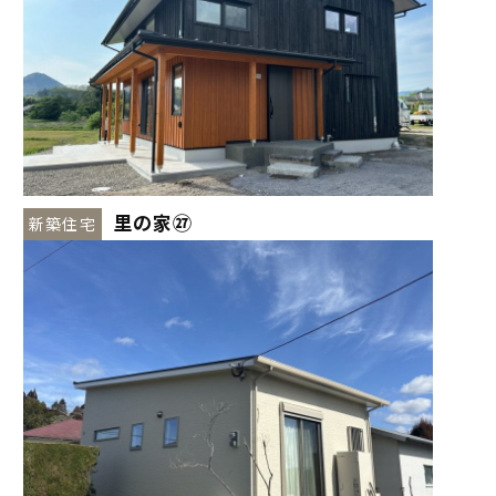
里の家㉗
新築住宅