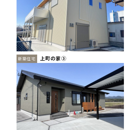
上町の家➂
新築住宅