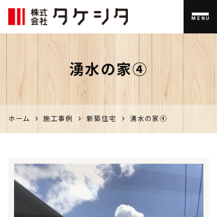
MENU
伊佐市
湧水の家④
の家づく
り、不動
産のこと
ホーム
施工事例
新築住宅
湧水の家④
なら「タ
ケシタ」