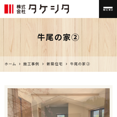
MENU
伊佐市
牛尾の家②
の家づく
り、不動
産のこと
ホーム
施工事例
新築住宅
牛尾の家②
なら「タ
ケシタ」