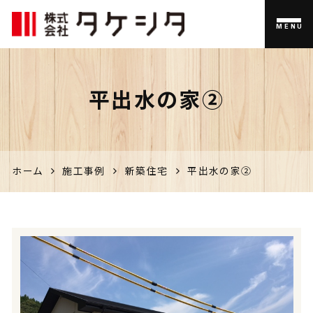
MENU
伊佐市
平出水の家②
の家づく
り、不動
産のこと
ホーム
施工事例
新築住宅
平出水の家②
なら「タ
ケシタ」