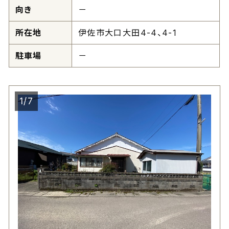
向き
－
所在地
伊佐市大口大田4-4、4-1
駐車場
－
1/7