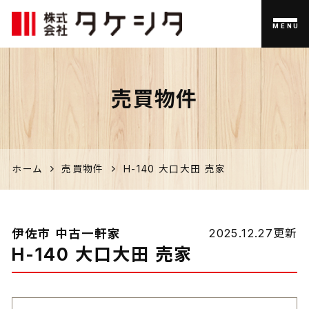
MENU
伊佐市
売買物件
の家づく
り、不動
産のこと
ホーム
売買物件
H-140 大口大田 売家
なら「タ
ケシタ」
伊佐市 中古一軒家
2025.12.27更新
H-140 大口大田 売家