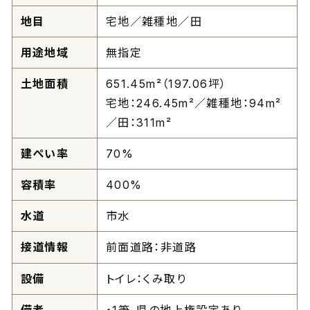
地目
宅地／雑種地／田
用途地域
無指定
土地面積
651.45m²（197.06坪）
宅地：246.45m²／雑種地：94m²
／田：311m²
建ぺい率
70%
容積率
400%
水道
市水
接道情報
前面道路：非道路
設備
トイレ：くみ取り
備考
・1筆、県の地上権設定あり