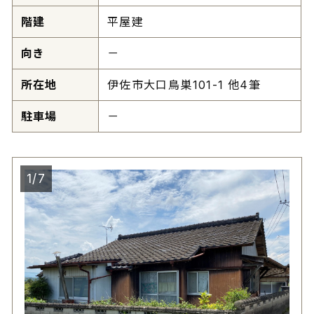
階建
平屋建
向き
－
所在地
伊佐市大口鳥巣101-1 他4筆
駐車場
－
1/7