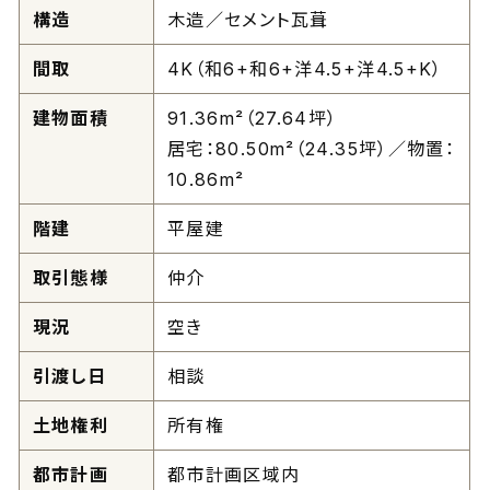
構造
木造／セメント瓦葺
間取
4K（和6+和6+洋4.5+洋4.5+K）
建物面積
91.36m²（27.64坪）
居宅：80.50m²（24.35坪）／物置：
10.86m²
階建
平屋建
取引態様
仲介
現況
空き
引渡し日
相談
土地権利
所有権
都市計画
都市計画区域内