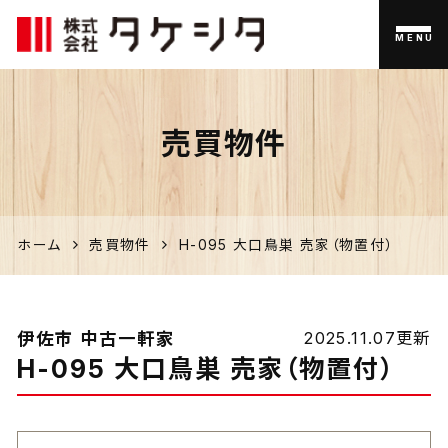
MENU
伊佐市
売買物件
の家づく
り、不動
産のこと
ホーム
売買物件
H-095 大口鳥巣 売家（物置付）
なら「タ
ケシタ」
伊佐市 中古一軒家
2025.11.07更新
H-095 大口鳥巣 売家（物置付）