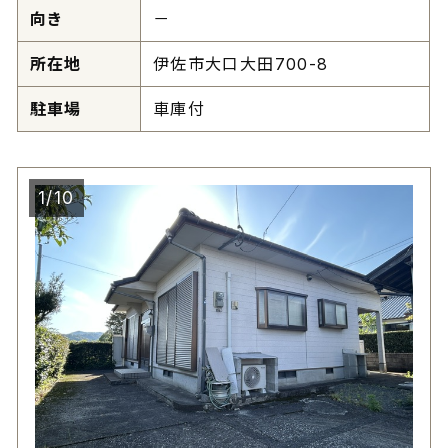
向き
－
所在地
伊佐市大口大田700-8
駐車場
車庫付
1/10