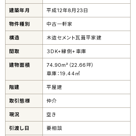
建築年月
平成12年8月23日
物件種別
中古一軒家
構造
木造セメント瓦葺平家建
間取
３DK+縁側+車庫
建物面積
74.90m²（22.66坪）
車庫：19.44㎡
階建
平屋建
取引態様
仲介
現況
空き
引渡し日
要相談