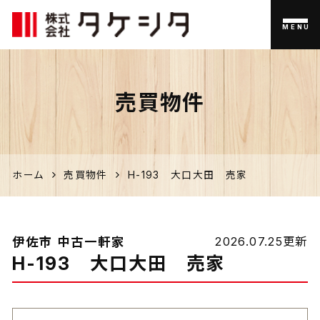
MENU
伊佐市
売買物件
の家づく
り、不動
産のこと
ホーム
売買物件
H-193 大口大田 売家
なら「タ
ケシタ」
伊佐市 中古一軒家
2026.07.25更新
H-193 大口大田 売家