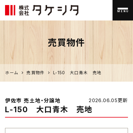
MENU
伊佐市
売買物件
の家づく
り、不動
産のこと
ホーム
売買物件
L-150 大口青木 売地
なら「タ
ケシタ」
伊佐市 売土地・分譲地
2026.06.05更新
L-150 大口青木 売地