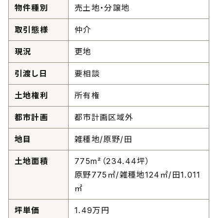
物件種別
売土地・分譲地
取引態様
仲介
現況
更地
引渡し日
要相談
土地権利
所有権
都市計画
都市計画区域外
地目
雑種地/原野/田
土地面積
775m²（234.44坪）
原野775㎡/雑種地124㎡/田1.011
㎡
坪単価
1.49万円