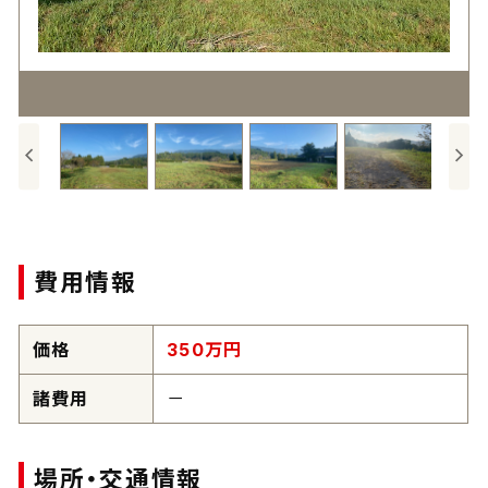
費用情報
価格
350
万円
諸費用
－
場所・交通情報