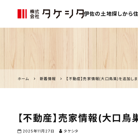
伊佐の土地探しから住
伊佐市の家づく
り、不動産のこ
となら「タケシ
タ」
ホーム
新着情報
【不動産】売家情報(大口鳥巣)を追加しま
【不動産】売家情報(大口鳥
2025年11月27日
タケシタ