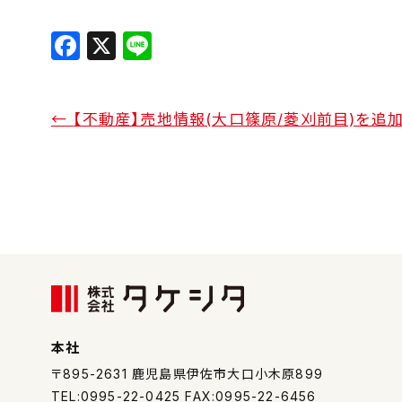
F
X
Li
a
n
c
e
←
【不動産】売地情報(大口篠原/菱刈前目)を追
e
b
o
o
k
本社
〒895-2631
鹿児島県伊佐市大口小木原899
TEL:0995-22-0425 FAX:0995-22-6456