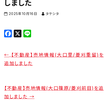
しました
2025年10月16日
タケシタ
F
X
Li
a
n
c
e
e
←
【不動産】売地情報(大口里/菱刈重留)を
b
追加しました
o
o
k
【不動産】売地情報(大口篠原/菱刈前目)を追
加しました
→