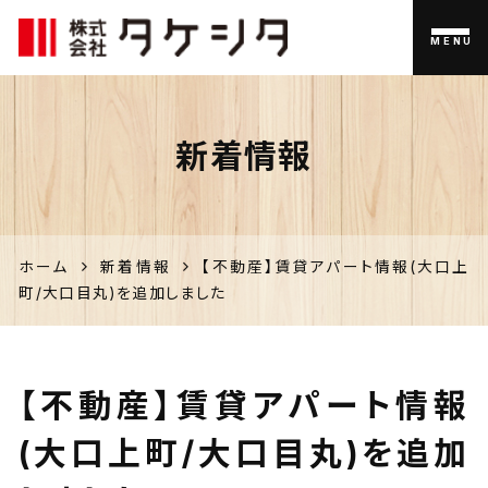
MENU
伊佐市
新着情報
の家づく
り、不動
産のこと
ホーム
新着情報
【不動産】賃貸アパート情報(大口上
町/大口目丸)を追加しました
なら「タ
ケシタ」
【不動産】賃貸アパート情報
(大口上町/大口目丸)を追加