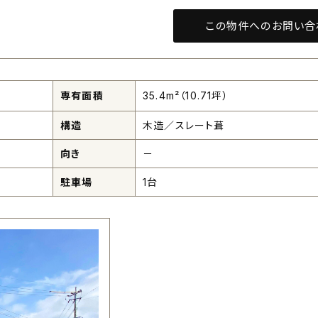
この物件へのお問い合
専有面積
35.4m²（10.71坪）
構造
木造／スレート葺
向き
－
駐車場
1台