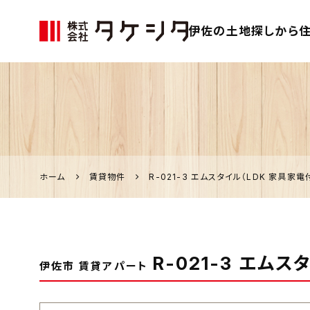
伊佐の土地探しから住
伊佐市の家づく
り、不動産のこ
となら「タケシ
タ」
ホーム
賃貸物件
R-021-3 エムスタイル（LDK 家具家電
R-021-3 エムス
伊佐市 賃貸アパート