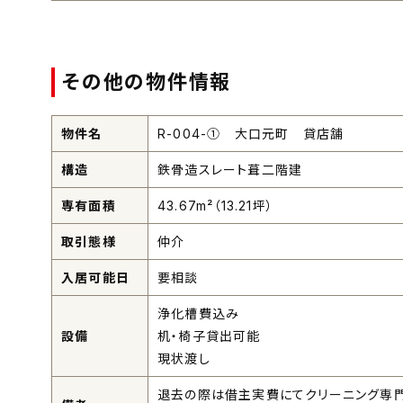
その他の物件情報
物件名
R-004-① 大口元町 貸店舗
構造
鉄骨造スレート葺二階建
専有面積
43.67m²（13.21坪）
取引態様
仲介
入居可能日
要相談
浄化槽費込み
設備
机・椅子貸出可能
現状渡し
退去の際は借主実費にてクリーニング専