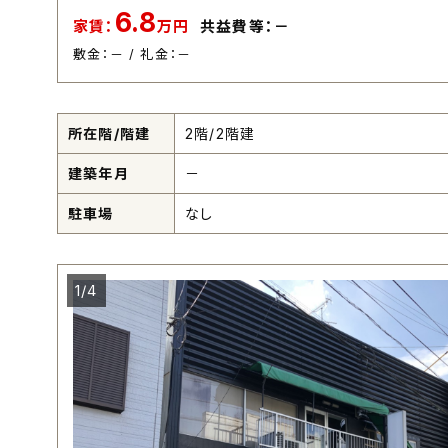
6.8
家賃：
万円
共益費等：－
敷金：－ / 礼金：－
所在階/階建
2階/2階建
建築年月
－
駐車場
なし
1/4