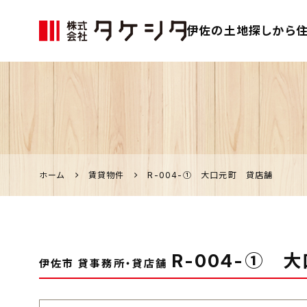
伊佐の土地探しから住
伊佐市の家づく
り、不動産のこ
となら「タケシ
タ」
ホーム
賃貸物件
R-004-① 大口元町 貸店舗
R-004-① 
伊佐市 貸事務所・貸店舗